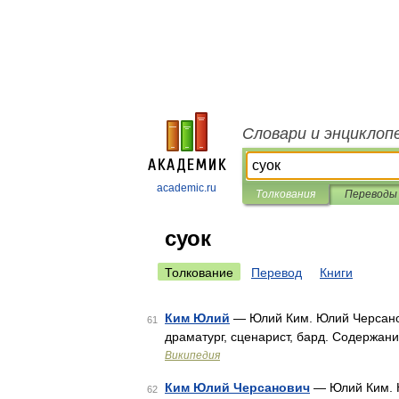
Словари и энциклоп
academic.ru
Толкования
Переводы
суок
Толкование
Перевод
Книги
Ким Юлий
— Юлий Ким. Юлий Черсанови
61
драматург, сценарист, бард. Содержан
Википедия
Ким Юлий Черсанович
— Юлий Ким. Ю
62