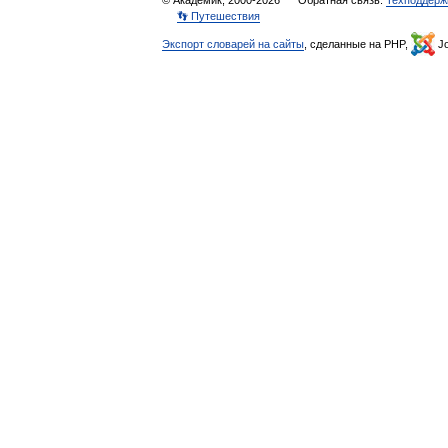
© Академик, 2000-2026
Обратная связь:
Техподдерж
👣 Путешествия
Экспорт словарей на сайты
, сделанные на PHP,
Jo