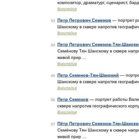
композитор, драматург, сценарист, ба
Википедия
Петр Петрович Семенов
— портрет р
63
Шанскому в сквере напротив географич
Википедия
Петр Петрович Семенов-Тян-Шански
64
Семёнову Тян Шанскому в сквере напро
живой прир …
Википедия
Петр Семенов-Тян-Шанский
— портре
65
Шанскому в сквере напротив географич
Википедия
Петр Семенов
— портрет работы Вале
66
сквере напротив географического корп
Википедия
Пётр Петрович Семенов-Тян-Шански
67
Семёнову Тян Шанскому в сквере напро
живой прир …