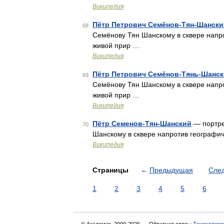
Википедия
Пётр Петрович Семёнов-Тян-Шански
68
Семёнову Тян Шанскому в сквере напро
живой прир …
Википедия
Пётр Петрович Семёнов-Тянь-Шанс
69
Семёнову Тян Шанскому в сквере напро
живой прир …
Википедия
Пётр Семенов-Тян-Шанский
— портре
70
Шанскому в сквере напротив географич
Википедия
Страницы
←
Предыдущая
Сле
1
2
3
4
5
6