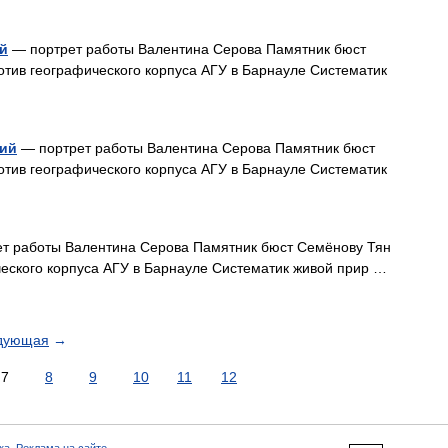
й
— портрет работы Валентина Серова Памятник бюст
тив географического корпуса АГУ в Барнауле Систематик
кий
— портрет работы Валентина Серова Памятник бюст
тив географического корпуса АГУ в Барнауле Систематик
т работы Валентина Серова Памятник бюст Семёнову Тян
еского корпуса АГУ в Барнауле Систематик живой прир …
дующая
→
7
8
9
10
11
12