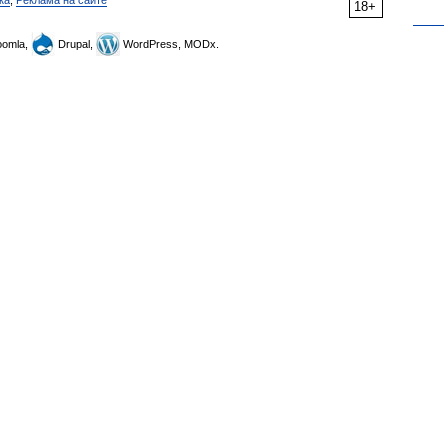
ка
,
Реклама на сайте
18+
omla,
Drupal,
WordPress, MODx.